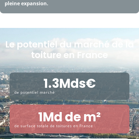
pleine expansion.
Le potentiel du marché de la
toiture en France
1.3
Mds€
de potentiel marché
1
Md de m²
de surface totale de toitures en France