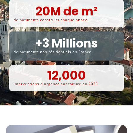
20
M de m²
de bâtiments construits chaque année
+
3
 Millions
de bâtiments non résidentiels en France
12,000
interventions d'urgence sur toiture en 2023