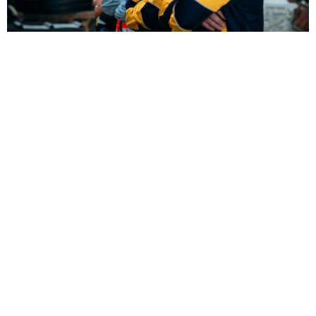
80% d'entreprises de
L'innovation
au service des
moins de 10 salariés
entreprises
et
pour la planète
Le marché de la couverture est en pleine transformation
et l’innovation y joue un rôle de plus en plus crucial.
Historiquement dominé par des méthodes artisanales,
ce secteur doit aujourd’hui faire face à des défis
techniques, environnementaux et climatiques
qui
exigent de nouvelles solutions. L’innovation est devenue
un enjeu majeur pour répondre aux attentes
croissantes en matière de durabilité, d’efficacité
énergétique et de résilience face aux conditions
climatiques extrêmes.