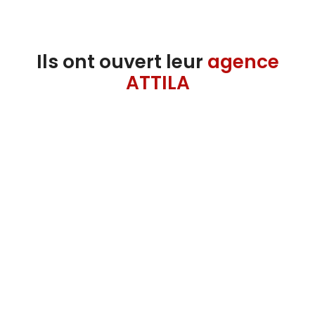
Ils ont ouvert leur
agence
ATTILA
« L'appui technique et commercial fait
toute la différence. »
Maxime BOUDROT
Franchisé Valence depuis 2020