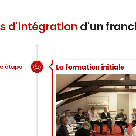
s d'intégration
d'un franc
La formation initiale
re étape