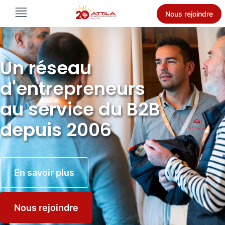
Nous rejoindre
Un réseau
d'entrepreneurs
au service du B2B
depuis 2006
En savoir plus
Nous rejoindre