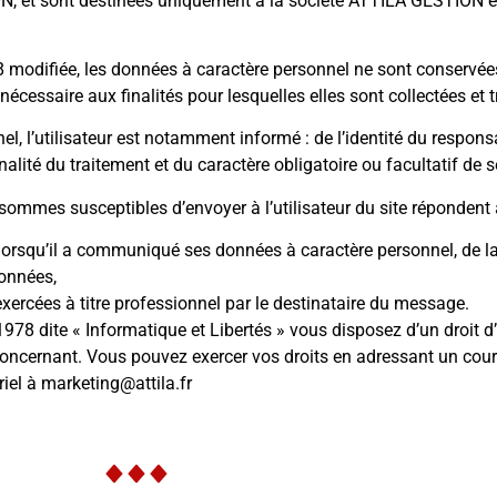
ON, et sont destinées uniquement à la société ATTILA GESTION et
978 modifiée, les données à caractère personnel ne sont conserv
écessaire aux finalités pour lesquelles elles sont collectées et t
, l’utilisateur est notamment informé : de l’identité du responsa
nalité du traitement et du caractère obligatoire ou facultatif de 
ommes susceptibles d’envoyer à l’utilisateur du site répondent 
 lorsqu’il a communiqué ses données à caractère personnel, de la
données,
s exercées à titre professionnel par le destinataire du message.
978 dite « Informatique et Libertés » vous disposez d’un droit d’a
 concernant. Vous pouvez exercer vos droits en adressant un cou
iel à marketing@attila.fr