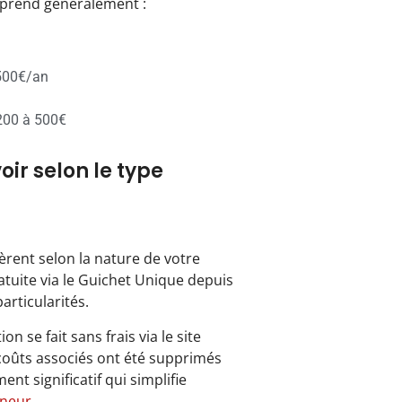
mprend généralement :
 500€/an
 200 à 500€
ir selon le type
èrent selon la nature de votre
ratuite via le Guichet Unique depuis
articularités.
ion se fait sans frais via le site
s coûts associés ont été supprimés
t significatif qui simplifie
eneur
.