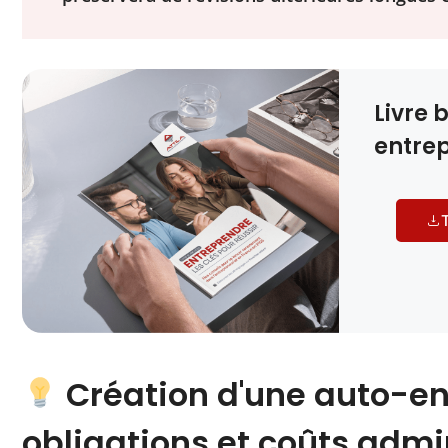
Livre 
entre
T
Création d'une auto-ent
obligations et coûts admin