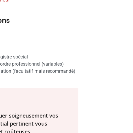
ons
gistre spécial
'ordre professionnel (variables)
tallation (facultatif mais recommandé)
luer soigneusement vos
itial pertinent vous
et coûteuses.